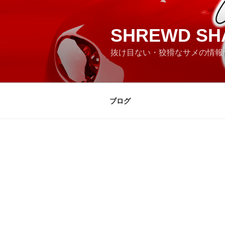
コ
ン
テ
SHREWD SH
ン
抜け目ない・狡猾なサメの情報
ツ
へ
ス
キ
ブログ
ッ
プ