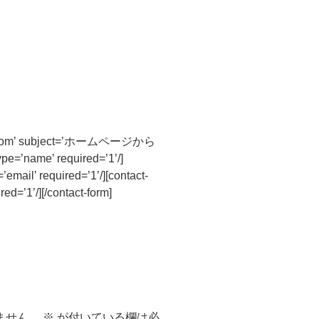
ark.com’ subject=’ホームページから
e=’name’ required=’1’/]
ail’ required=’1’/][contact-
ed=’1’/][/contact-form]
ません。
※
が付いている欄は必