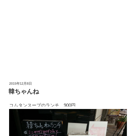
投
2015年12月8日
稿
韓ちゃんね
日:
コムタンスープのランチ 900円