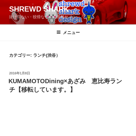
コ
SHREWD SHARK
ン
抜け目ない・狡猾なサメの情報サイト
テ
ン
ツ
メニュー
へ
ス
キ
カテゴリー:
ランチ(渋谷）
ッ
プ
投
2016年1月8日
稿
KUMAMOTODining×あざみ 恵比寿ラン
日:
チ【移転しています。】