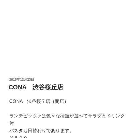
投
2015年12月23日
稿
CONA 渋谷桜丘店
日:
CONA 渋谷桜丘店（閉店）
ランチピッツァは色々な種類が選べてサラダとドリンク
付
パスタも日替わりであります。
￥５００