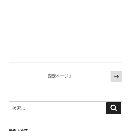
投
次
固定ページ
1
の
稿
ペ
の
ー
ペ
ジ
検
検
ー
索
索:
ジ
送
最近の投稿