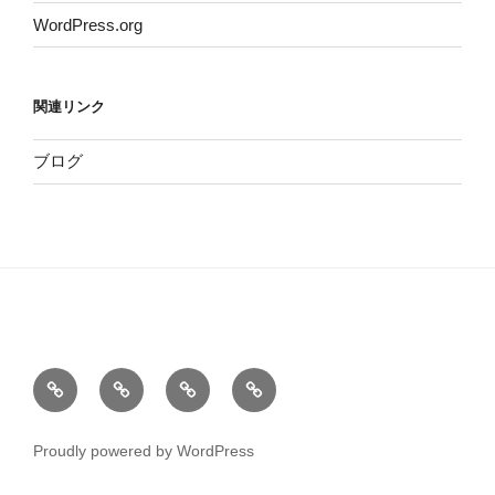
WordPress.org
関連リンク
ブログ
ホ
サ
こ
お
ー
イ
の
問
ム
ト
サ
い
Proudly powered by WordPress
運
イ
合