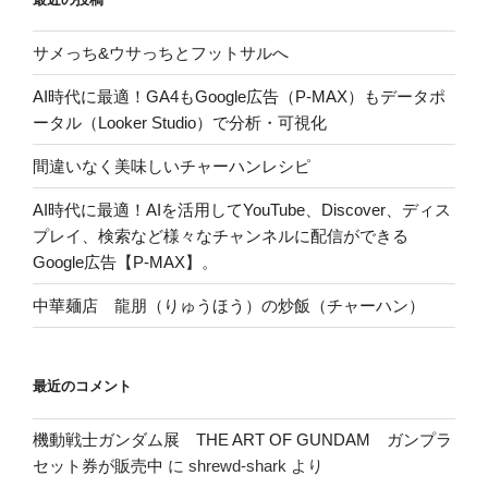
り
サメっち&ウサっちとフットサルへ
AI時代に最適！GA4もGoogle広告（P-MAX）もデータポ
ータル（Looker Studio）で分析・可視化
間違いなく美味しいチャーハンレシピ
AI時代に最適！AIを活用してYouTube、Discover、ディス
プレイ、検索など様々なチャンネルに配信ができる
Google広告【P-MAX】。
中華麺店 龍朋（りゅうほう）の炒飯（チャーハン）
最近のコメント
機動戦士ガンダム展 THE ART OF GUNDAM ガンプラ
セット券が販売中
に
shrewd-shark
より