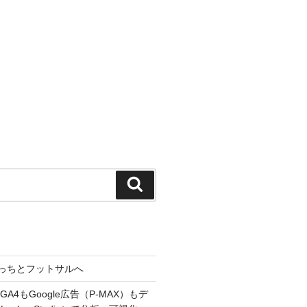
検
索
っちとフットサルへ
A4もGoogle広告（P-MAX）もデ