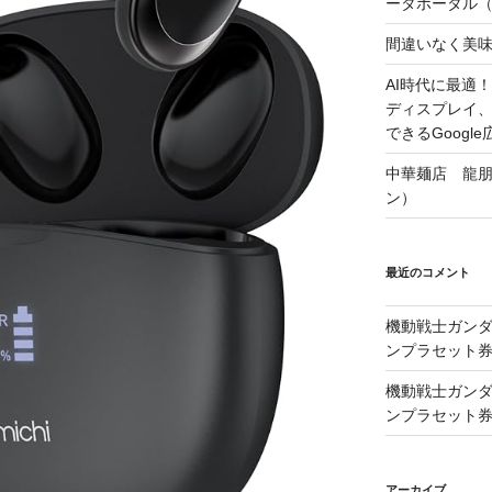
ータポータル（Lo
間違いなく美
AI時代に最適！A
ディスプレイ
できるGoogle
中華麺店 龍
ン）
最近のコメント
機動戦士ガンダム
ンプラセット
機動戦士ガンダム
ンプラセット
アーカイブ