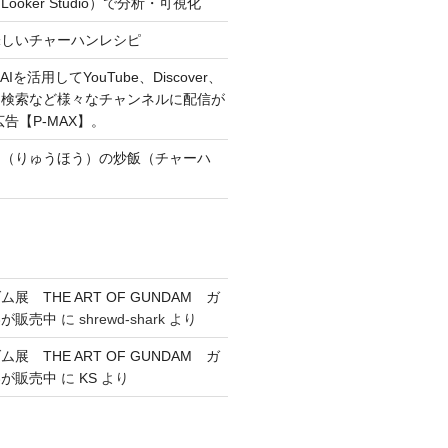
oker Studio）で分析・可視化
味しいチャーハンレシピ
Iを活用してYouTube、Discover、
、検索など様々なチャンネルに配信が
広告【P-MAX】。
朋（りゅうほう）の炒飯（チャーハ
展 THE ART OF GUNDAM ガ
券が販売中
に
shrewd-shark
より
展 THE ART OF GUNDAM ガ
券が販売中
に
KS
より