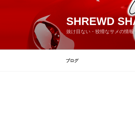
コ
ン
テ
SHREWD SH
ン
抜け目ない・狡猾なサメの情報
ツ
へ
ス
キ
ブログ
ッ
プ