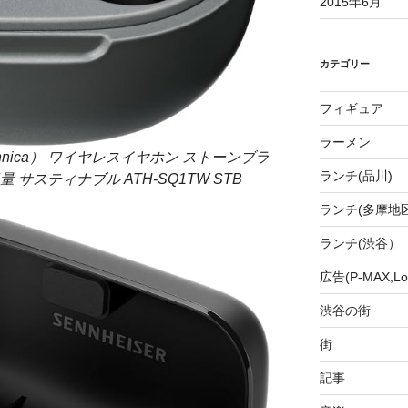
2015年6月
カテゴリー
フィギュア
ラーメン
chnica） ワイヤレスイヤホン ストーンブラ
ランチ(品川)
 軽量 サスティナブル ATH-SQ1TW STB
ランチ(多摩地区
ランチ(渋谷）
広告(P-MAX,Loo
渋谷の街
街
記事