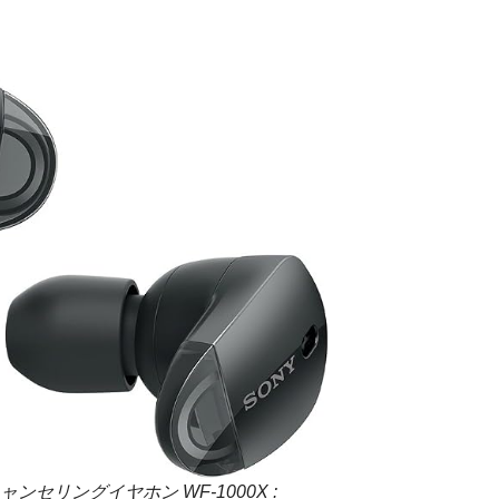
】
セリングイヤホン WF-1000X :