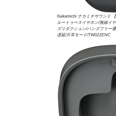
Nakamichi ナカミチサウンド 【ワ
ルートゥースイヤホン/無線イヤ
ズリダクション/ハンズフリー通話
遅延/片耳モード/TW022ENC