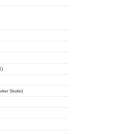
)
ker Studio)