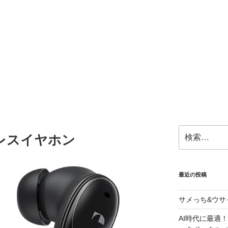
検
レスイヤホン
索:
最近の投稿
サメっち&ウサ
AI時代に最適！G