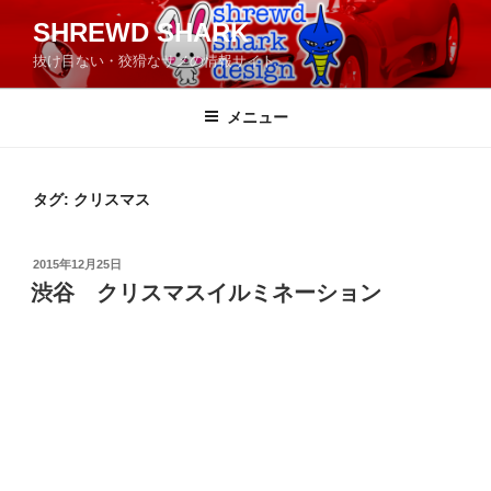
コ
SHREWD SHARK
ン
抜け目ない・狡猾なサメの情報サイト
テ
ン
ツ
メニュー
へ
ス
キ
タグ:
クリスマス
ッ
プ
投
2015年12月25日
稿
渋谷 クリスマスイルミネーション
日: