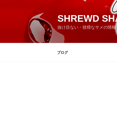
コ
ン
テ
SHREWD SH
ン
抜け目ない・狡猾なサメの情報
ツ
へ
ス
キ
ブログ
ッ
プ