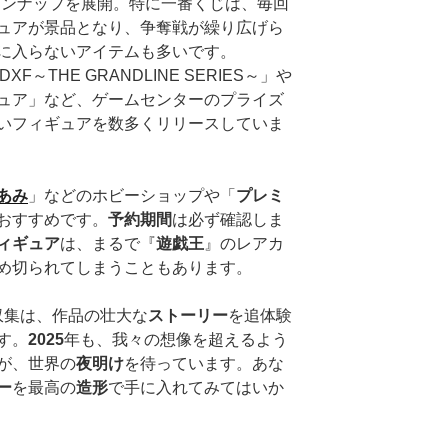
いラインナップを展開。特に一番くじは、毎回
ュアが景品となり、争奪戦が繰り広げら
に入らないアイテムも多いです。
XF～THE GRANDLINE SERIES～」や
ュア」など、ゲームセンターのプライズ
いフィギュアを数多くリリースしていま
あみ
」などのホビーショップや「
プレミ
おすすめです。
予約期間
は必ず確認しま
ィギュア
は、まるで『
遊戯王
』のレアカ
め切られてしまうこともあります。
収集は、作品の壮大な
ストーリー
を追体験
す。
2025
年も、我々の想像を超えるよう
が、世界の
夜明け
を待っています。あな
ー
を最高の
造形
で手に入れてみてはいか