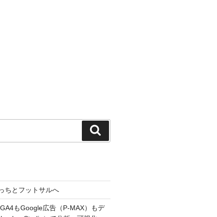
検
索
っちとフットサルへ
A4もGoogle広告（P-MAX）もデ