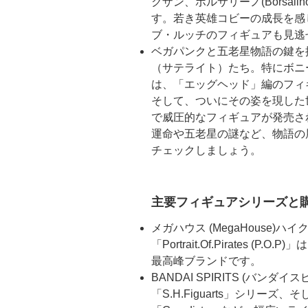
クザン、ボルサリーノ(Borsa
す。若き英雄コビーの成長を感
ブ・ルッチのフィギュアも見逃
ベガパンクと五老星物語の鍵を
（サテライト）たち。特にボニ
は、「エッグヘッド」編のフィ
そして、ついにその姿を現した
で威圧的なフィギュアが発売さ
運命や五老星の謎など、物語の
チェックしましょう。
主要フィギュアシリーズと
メガハウス (MegaHouse
「Portrait.Of.Pirates 
最高峰ブランドです。
BANDAI SPIRITS (バンダイ
「S.H.Figuarts」シリー