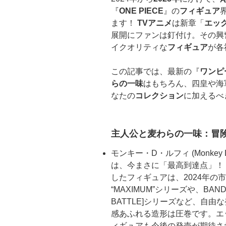
『
ONE PIECE
』の
フィギュア
ます！
TVアニメ
は新章「
エッ
展開にファンは釘付け。その興
イクオリティな
フィギュア
が各
この記事では、最新の『
ワンピ
らの一味
はもちろん、四皇や海
なたの
コレクション
に加えるべ
主人公と麦わらの一味：冒
モンキー・D・ルフィ (Monkey
は、今まさに「最高到達点」！
したフィギュアは、2024年の市
“MAXIMUM”シリーズや、BANDAI 
BATTLE]シリーズなど、自
感あふれる造形は圧巻です。エ
ィギュアも今後の発売が期待さ