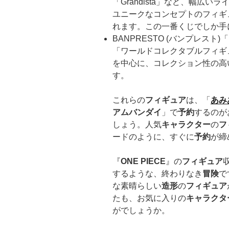
「Grandista」など、幅広
ユニークなコンセプトのフィギ
れます。この一番くじでしか手
BANPRESTO (バンプレスト)「D
「ワールドコレクタブルフィギ
を中心に、コレクション性の高
す。
これらの
フィギュア
は、「
あみ
アムバンダイ
」で
予約
するのが
しょう。人気
キャラクター
の
フ
ードのように、すぐに
予約
が締
『
ONE PIECE
』の
フィギュア
するような、終わりなき
冒険
で
な素晴らしい
造形
の
フィギュア
たも、お気に入りの
キャラクタ
がでしょうか。