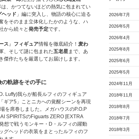
界は、かつてないほどの熱気に包まれてい
グヘッド
」編に突入し、物語の核心に迫る
2026年7月
奮をそのまま立体化したかのような、ハ
2026年5月
社から続々と
発売予定
です。
2026年4月
ース
』
フィギュア
情報を徹底紹介！
麦わ
2025年8月
軍、そして謎に包まれた
五老星
まで、あ
き傑作たちを厳選してお届けします。
2025年6月
2025年5月
険の軌跡をその手に
2024年11月
 D. Luffy)我らが船長ルフィのフィギュア
2018年11月
「ギア5」ことニカへの覚醒シーンを再現
2018年8月
場を席巻しました。メガハウスのP.O.P
SPIRITSのFiguarts ZERO [EXTRA
2018年7月
由な発想で戦うモンキー・D・ルフィの躍動
2018年3月
ッグヘッドの衣装をまとったルフィのフ
れます。