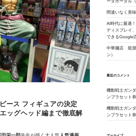
ータポータル（Lo
間違いなく美
AI時代に最適！A
ディスプレイ
できるGoogle
中華麺店 龍
ン）
最近のコメント
機動戦士ガンダム
ンプラセット
ンピース フィギュアの決定
機動戦士ガンダム
エッグヘッド編まで徹底解
ンプラセット
尾田栄一郎
先生が描く大人気
人気漫画
アーカイブ