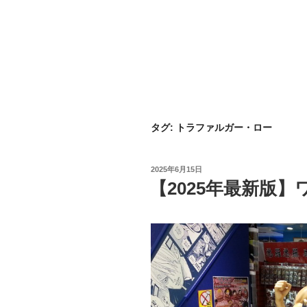
タグ:
トラファルガー・ロー
投
2025年6月15日
稿
【2025年最新版
日: