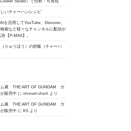
oker Studio）で分析・可視化
味しいチャーハンレシピ
Iを活用してYouTube、Discover、
、検索など様々なチャンネルに配信が
広告【P-MAX】。
朋（りゅうほう）の炒飯（チャーハ
展 THE ART OF GUNDAM ガ
券が販売中
に
shrewd-shark
より
展 THE ART OF GUNDAM ガ
券が販売中
に
KS
より