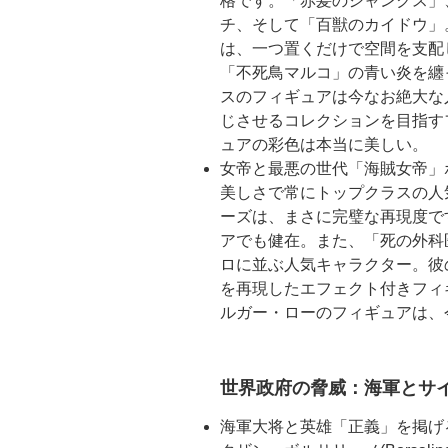
格です。「赤髪のシャンクス」
チ、そして「百獣のカイドウ」
は、一つ置くだけで空間を支配
「不死鳥マルコ」の青い炎を纏
スのフィギュアは今なお絶大な
じさせるコレクションを目指す
ュアの彩色は本当に美しい。
女帝と最悪の世代「海賊女帝」
美しさで常にトップクラスの人気
ーズは、まさに完璧な再現度で
アでも健在。また、「死の外科
ロに並ぶ人気キャラクター。彼
を再現したエフェクト付きフィ
ルガー・ローのフィギュアは、
世界政府の脅威：海軍とサ
海軍大将と英雄「正義」を掲げ