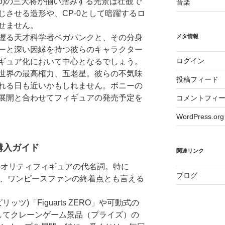
lino)の三大将が揃い踏みする光景は壮観で
音楽
じさせる造形や、CP-0として暗躍するロ
せません。
メタ情報
握る天才科学者ベガパンクと、その分身
ーと深い因縁を持つ彼らのキャラクター
ログイン
ギュア化において中心となるでしょう。
世界の最高権力、五老星。彼らの不気味
投稿フィード
れる日も近いかもしれません。ボニーの
展開と合わせてフィギュアの発売予定を
コメントフィ
WordPress.org
購入ガイド
関連リンク
)ハイクオリティフィギュアの代名詞。特に
ブログ
(P.O.P)」は、ワンピースファンの終着点とも言える
スピリッツ)「Figuarts ZERO」や可動式の
ズ、そしてクレーンゲーム景品（プライズ）の