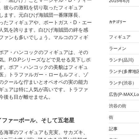
、「黒ひげ」ことマーシャル・D・ティー
2015年6月
。彼らの激戦を切り取ったフィギュア
します。元白ひげ海賊団一番隊隊長、
カテゴリー
ったフィギュアや、ポートガス・D・エー
人気を誇ります。白ひげ海賊団の絆を感
フィギュア
ファンも多いでしょう。マルコのフィギ
ラーメン
ボア・ハンコックのフィギュアは、その
。P.O.Pシリーズなどで見せる見下しポ
ランチ(品川)
す。ボア・ハンコックの美貌はフィギュ
ランチ(多摩地区
医」トラファルガー・ローもルフィ、ゾ
のクールな佇まいとオペオペの実の能力
ランチ(渋谷）
ギュアは特に人気が高いです。トラファ
広告(P-MAX,Loo
今後も目が離せません。
渋谷の街
街
イファーポール、そして五老星
記事
る海軍のフィギュアも充実。サカズキ、