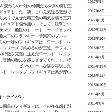
2017年9月
oro) & 麦わらの一味の仲間たち未来の海賊王
2017年3月
ギュアもまた、凄まじい鬼気迫る造形で
ち入りで見せた覇王色の覇気を纏う三刀
2017年2月
ィギュアも傑作揃い。そして、狙撃手ウ
2016年11月
サンジ、船医のトニートニー・チョッパ
船大工のフランキー、音楽家のブルッ
2016年10月
らの一味のフィギュアは、ワールドコレ
2016年2月
）シリーズで集めるのが王道。デフォル
の特徴を完璧に捉えたワールドコレクタ
2016年1月
に冒険の歴史を感じさせてくれます。特
、ニコ・ロビンのクールな姿を再現した
2015年12月
ルドコレクタブルフィギュアは奥が深い
2015年11月
2015年10月
2015年9月
海・ライバル
2015年8月
る四皇のフィギュアは、その存在感も別