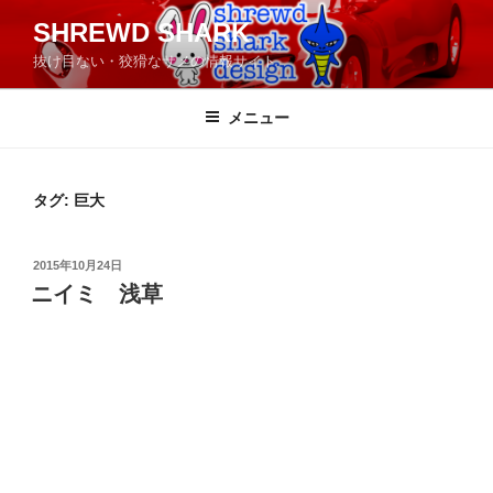
コ
SHREWD SHARK
ン
抜け目ない・狡猾なサメの情報サイト
テ
ン
ツ
メニュー
へ
ス
キ
タグ:
巨大
ッ
プ
投
2015年10月24日
稿
ニイミ 浅草
日: