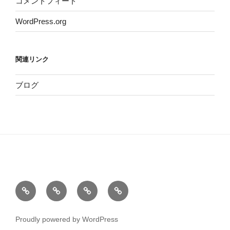
コメントフィード
WordPress.org
関連リンク
ブログ
ホ
サ
こ
お
ー
イ
の
問
ム
ト
サ
い
Proudly powered by WordPress
運
イ
合