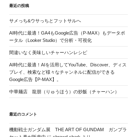
最近の投稿
サメっち&ウサっちとフットサルへ
AI時代に最適！GA4もGoogle広告（P-MAX）もデータポ
ータル（Looker Studio）で分析・可視化
間違いなく美味しいチャーハンレシピ
AI時代に最適！AIを活用してYouTube、Discover、ディス
プレイ、検索など様々なチャンネルに配信ができる
Google広告【P-MAX】。
中華麺店 龍朋（りゅうほう）の炒飯（チャーハン）
最近のコメント
機動戦士ガンダム展 THE ART OF GUNDAM ガンプラ
セット券が販売中
に
shrewd-shark
より