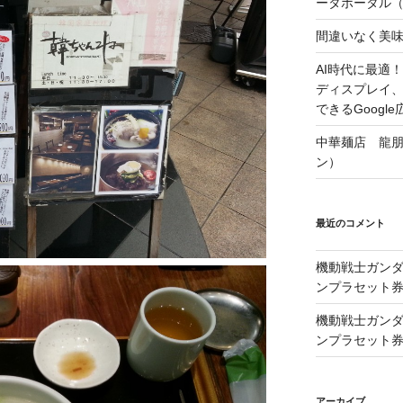
ータポータル（Lo
間違いなく美
AI時代に最適！A
ディスプレイ
できるGoogle
中華麺店 龍
ン）
最近のコメント
機動戦士ガンダム
ンプラセット
機動戦士ガンダム
ンプラセット
アーカイブ