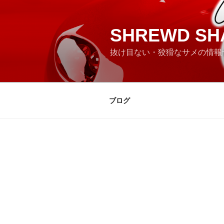
コ
ン
テ
SHREWD SH
ン
抜け目ない・狡猾なサメの情報
ツ
へ
ス
キ
ブログ
ッ
プ