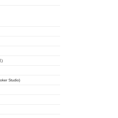
)
ker Studio)