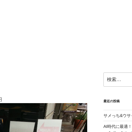
検
索:
円
最近の投稿
サメっち&ウサ
AI時代に最適！G