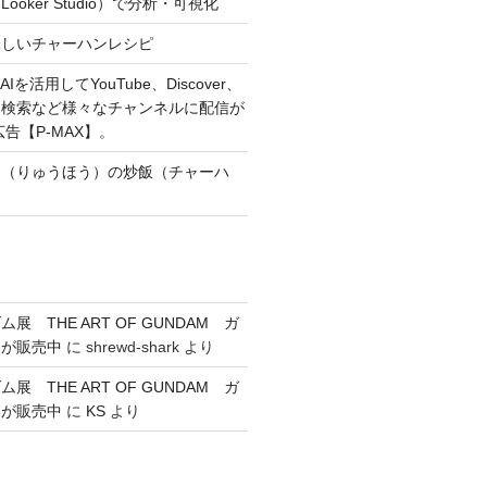
oker Studio）で分析・可視化
味しいチャーハンレシピ
Iを活用してYouTube、Discover、
、検索など様々なチャンネルに配信が
広告【P-MAX】。
朋（りゅうほう）の炒飯（チャーハ
展 THE ART OF GUNDAM ガ
券が販売中
に
shrewd-shark
より
展 THE ART OF GUNDAM ガ
券が販売中
に
KS
より