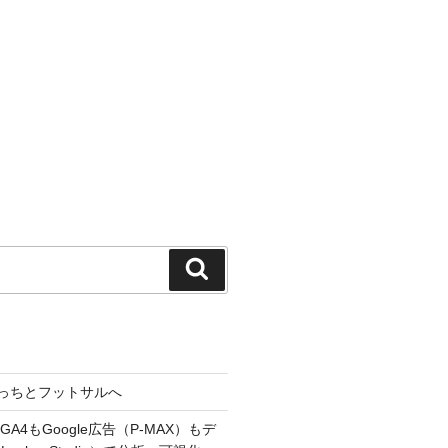
検
索
っちとフットサルへ
A4もGoogle広告（P-MAX）もデ