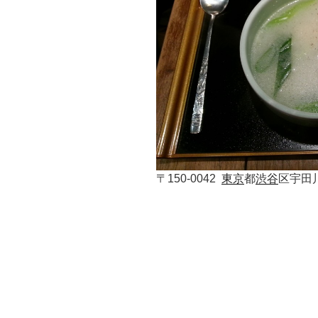
〒150-0042
東京
都
渋谷
区宇田川