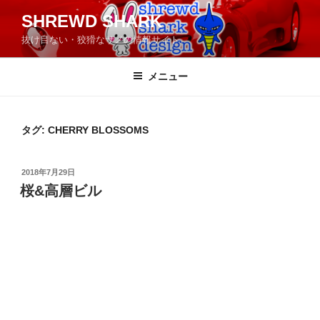
コ
SHREWD SHARK
ン
抜け目ない・狡猾なサメの情報サイト
テ
ン
ツ
メニュー
へ
ス
キ
タグ:
CHERRY BLOSSOMS
ッ
プ
投
2018年7月29日
稿
桜&高層ビル
日: