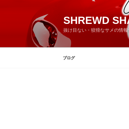
コ
ン
テ
SHREWD SH
ン
抜け目ない・狡猾なサメの情報
ツ
へ
ス
キ
ブログ
ッ
プ