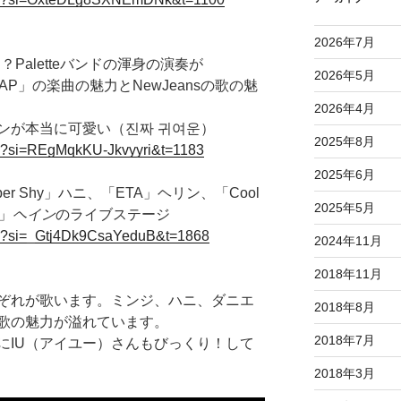
2026年7月
る？Paletteバンドの渾身の演奏が
2026年5月
SAP」の楽曲の魅力とNewJeansの歌の魅
2026年4月
ンが本当に可愛い（진짜 귀여운）
2025年8月
s?si=REgMqkKU-Jkvyyri&t=1183
2025年6月
per Shy」ハニ、「ETA」ヘリン、「Cool
2025年5月
p」
ヘイン
のライブステージ
s?si=_Gtj4Dk9CsaYeduB&t=1868
2024年11月
2018年11月
ぞれが歌います。ミンジ、ハニ、ダニエ
2018年8月
歌の魅力が溢れています。
2018年7月
にIU（アイユー）さんもびっくり！して
2018年3月