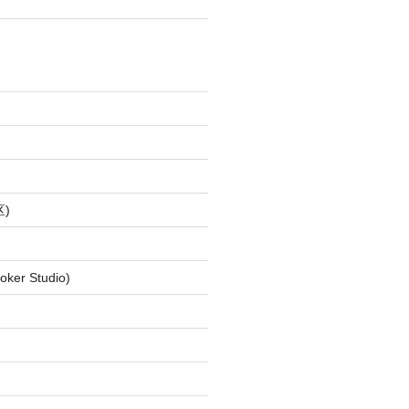
)
ker Studio)