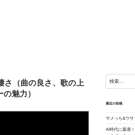
検
Z)の凄さ（曲の良さ、歌の上
索:
ーの魅力）
最近の投稿
サメっち&ウサ
AI時代に最適！G