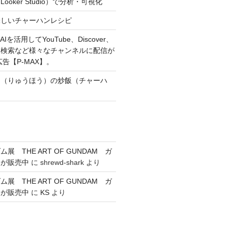
oker Studio）で分析・可視化
味しいチャーハンレシピ
Iを活用してYouTube、Discover、
、検索など様々なチャンネルに配信が
広告【P-MAX】。
朋（りゅうほう）の炒飯（チャーハ
展 THE ART OF GUNDAM ガ
券が販売中
に
shrewd-shark
より
展 THE ART OF GUNDAM ガ
券が販売中
に
KS
より