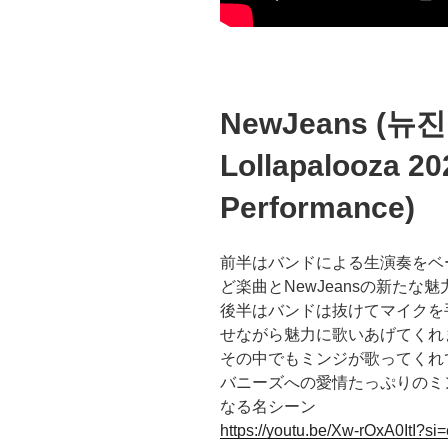
NewJeans (뉴진
Lollapalooza 202
Performance)
前半はバンドによる生演奏をベー
ど楽曲とNewJeansの新たな
後半はバンドは抜けてマイクを
せながら魅力に歌いあげてくれ
その中でもミンジが歌ってくれ
バニーズへの愛情たっぷりのミ
なる名シーン
https://youtu.be/Xw-rOxA0ItI?