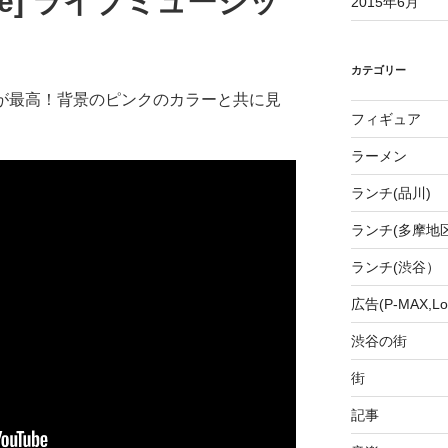
s Live] ライブミュージッ
2015年6月
カテゴリー
ansが最高！背景のピンクのカラーと共に見
フィギュア
ラーメン
ランチ(品川)
ランチ(多摩地区
ランチ(渋谷）
広告(P-MAX,Loo
渋谷の街
街
記事