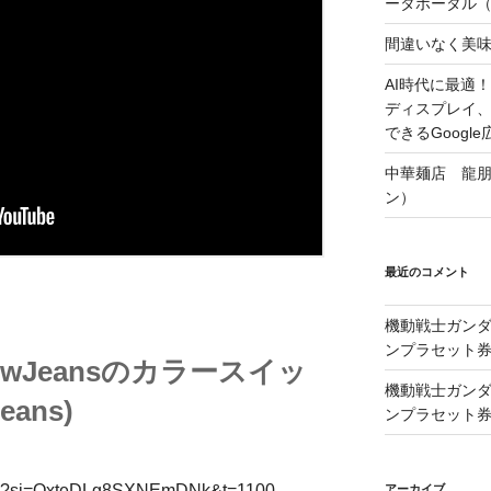
ータポータル（Lo
間違いなく美
AI時代に最適！A
ディスプレイ
できるGoogle
中華麺店 龍
ン）
最近のコメント
機動戦士ガンダム
ンプラセット
] NewJeansのカラースイッ
機動戦士ガンダム
eans)
ンプラセット
Cs?si=OxteDLg8SXNEmDNk&t=1100
アーカイブ