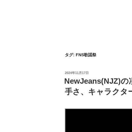
タグ:
FNS歌謡祭
投
2024年11月17日
稿
NewJeans(NJ
日:
手さ、キャラクタ