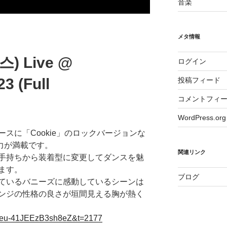
音楽
メタ情報
스) Live @
ログイン
3 (Full
投稿フィード
コメントフィ
WordPress.org
スに「Cookie」のロックバージョンな
魅力が満載です。
関連リンク
手持ちから装着型に変更してダンスを魅
ます。
ブログ
ているバニーズに感動しているシーンは
ンジの性格の良さが垣間見える胸が熱く
si=eu-41JEEzB3sh8eZ&t=2177