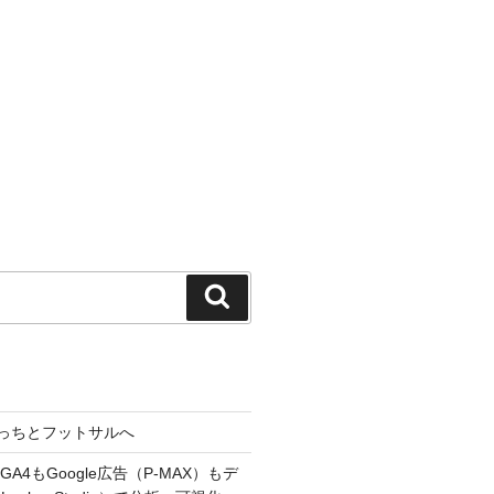
検
索
っちとフットサルへ
A4もGoogle広告（P-MAX）もデ