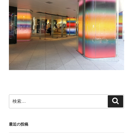
検
検
索
索:
最近の投稿