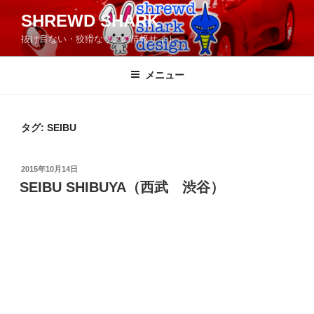
コ
SHREWD SHARK
ン
抜け目ない・狡猾なサメの情報サイト
テ
ン
ツ
メニュー
へ
ス
キ
タグ:
SEIBU
ッ
プ
投
2015年10月14日
稿
SEIBU SHIBUYA（西武 渋谷）
日: