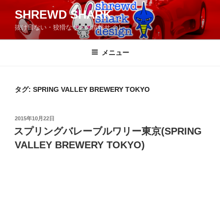
コ
SHREWD SHARK
ン
抜け目ない・狡猾なサメの情報サイト
テ
ン
ツ
メニュー
へ
ス
キ
タグ:
SPRING VALLEY BREWERY TOKYO
ッ
プ
投
2015年10月22日
稿
スプリングバレーブルワリー東京(SPRING
日:
VALLEY BREWERY TOKYO)