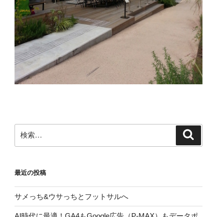
検
検
索
索:
最近の投稿
サメっち&ウサっちとフットサルへ
AI時代に最適！GA4もGoogle広告（P-MAX）もデータポ