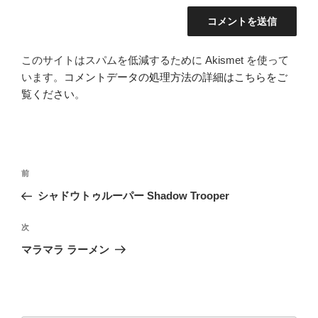
このサイトはスパムを低減するために Akismet を使って
います。
コメントデータの処理方法の詳細はこちらをご
覧ください
。
投
前
前
稿
の
シャドウトゥルーパー Shadow Trooper
ナ
投
ビ
稿
次
次
ゲ
の
マラマラ ラーメン
投
ー
稿
シ
ョ