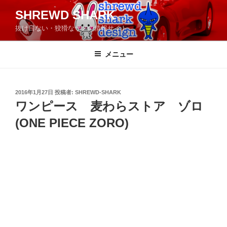
コ
SHREWD SHARK
ン
抜け目ない・狡猾なサメの情報サイト
テ
ン
ツ
メニュー
へ
ス
キ
投
2016年1月27日
投稿者:
SHREWD-SHARK
稿
ッ
ワンピース 麦わらストア ゾロ
日:
プ
(ONE PIECE ZORO)