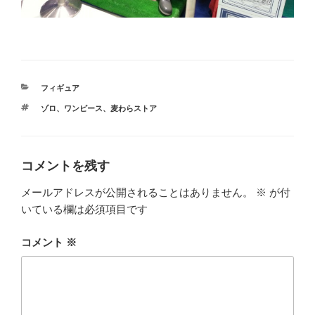
カ
フィギュア
テ
タ
ゾロ
、
ワンピース
、
麦わらストア
ゴ
グ
リ
ー
コメントを残す
メールアドレスが公開されることはありません。
※
が付
いている欄は必須項目です
コメント
※