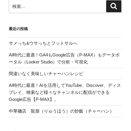
ン
検
検
索
索:
最近の投稿
サメっち&ウサっちとフットサルへ
AI時代に最適！GA4もGoogle広告（P-MAX）もデータポ
ータル（Looker Studio）で分析・可視化
間違いなく美味しいチャーハンレシピ
AI時代に最適！AIを活用してYouTube、Discover、ディス
プレイ、検索など様々なチャンネルに配信ができる
Google広告【P-MAX】。
中華麺店 龍朋（りゅうほう）の炒飯（チャーハン）