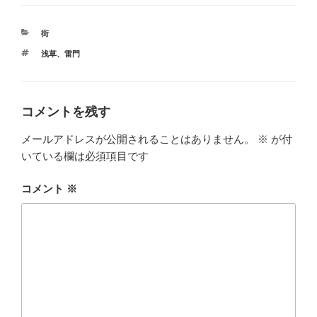
カ
街
テ
タ
浅草
、
雷門
ゴ
グ
リ
ー
コメントを残す
メールアドレスが公開されることはありません。
※
が付
いている欄は必須項目です
コメント
※