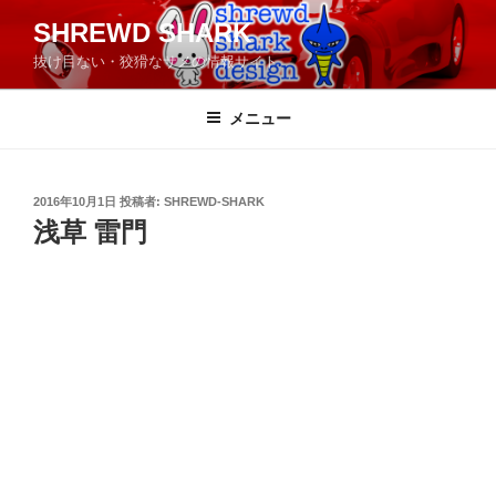
コ
SHREWD SHARK
ン
抜け目ない・狡猾なサメの情報サイト
テ
ン
ツ
メニュー
へ
ス
キ
投
2016年10月1日
投稿者:
SHREWD-SHARK
稿
ッ
浅草 雷門
日:
プ