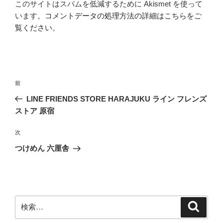
このサイトはスパムを低減するために Akismet を使って
います。
コメントデータの処理方法の詳細はこちらをご
覧ください
。
投
前
前
稿
の
LINE FRIENDS STORE HARAJUKU ライン フレンズ
ナ
投
ストア 原宿
ビ
稿
ゲ
次
次
の
ー
つけめん 六厘舎
投
シ
稿
ョ
ン
検
検
索
索: