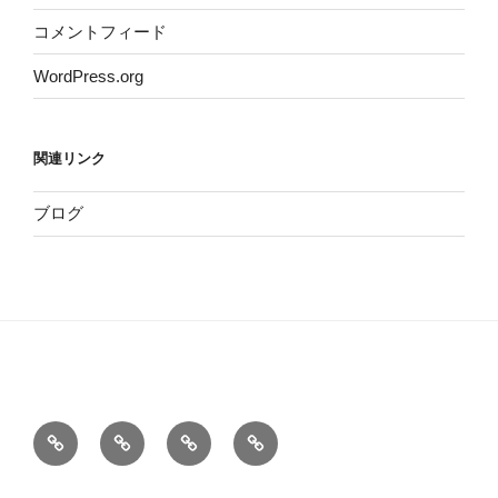
コメントフィード
WordPress.org
関連リンク
ブログ
ホ
サ
こ
お
ー
イ
の
問
ム
ト
サ
い