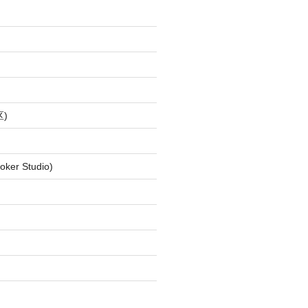
)
ker Studio)