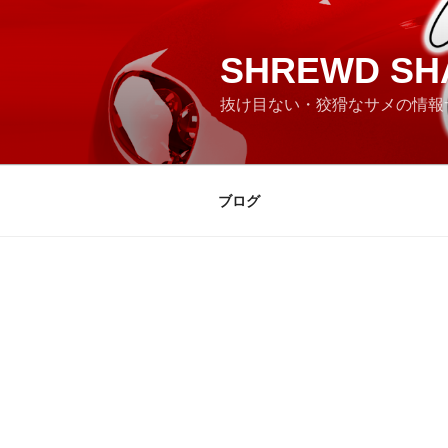
コ
ン
テ
SHREWD SH
ン
抜け目ない・狡猾なサメの情報
ツ
へ
ス
キ
ブログ
ッ
プ