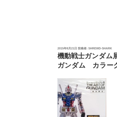
投
2015年8月21日
投稿者:
SHREWD-SHARK
稿
機動戦士ガンダム展
日:
ガンダム カラー