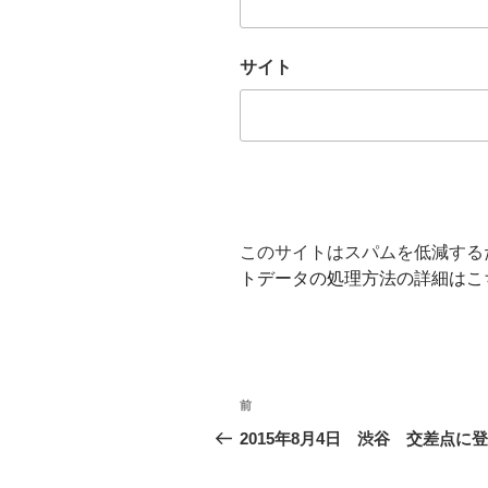
サイト
このサイトはスパムを低減するため
トデータの処理方法の詳細はこ
投
前
前
稿
の
2015年8月4日 渋谷 交差点に
投
ナ
稿