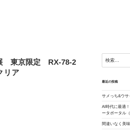
検
 東京限定 RX-78-2
索:
クリア
最近の投稿
サメっち&ウサ
AI時代に最適！G
ータポータル（Lo
間違いなく美