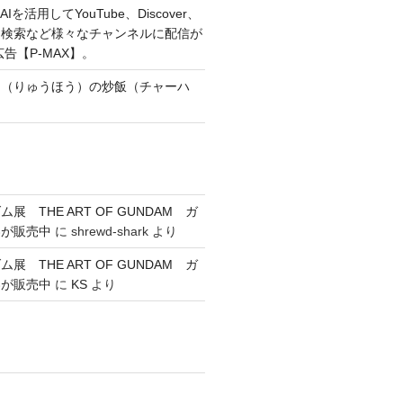
Iを活用してYouTube、Discover、
、検索など様々なチャンネルに配信が
広告【P-MAX】。
朋（りゅうほう）の炒飯（チャーハ
展 THE ART OF GUNDAM ガ
券が販売中
に
shrewd-shark
より
展 THE ART OF GUNDAM ガ
券が販売中
に
KS
より