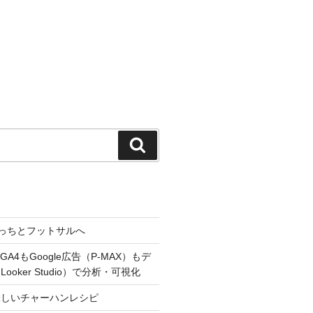
検
索
っちとフットサルへ
A4もGoogle広告（P-MAX）もデ
oker Studio）で分析・可視化
味しいチャーハンレシピ