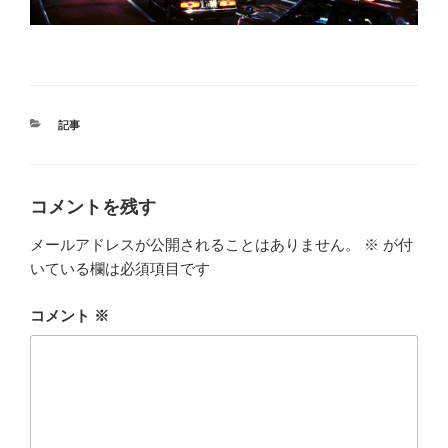
カ
記事
テ
ゴ
リ
ー
コメントを残す
メールアドレスが公開されることはありません。
※
が付
いている欄は必須項目です
コメント
※