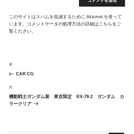
このサイトはスパムを低減するために Akismet を使って
います。
コメントデータの処理方法の詳細はこちらをご
覧ください
。
投
前
前
稿
の
CAR CG
ナ
投
ビ
稿
次
次
ゲ
の
機動戦士ガンダム展 東京限定 RX-78-2 ガンダム カ
投
ー
ラークリア
稿
シ
ョ
ン