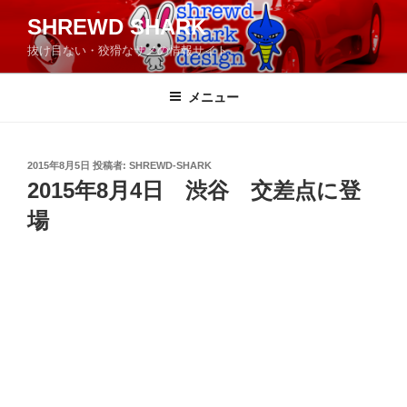
コ
SHREWD SHARK
ン
抜け目ない・狡猾なサメの情報サイト
テ
ン
ツ
メニュー
へ
ス
キ
投
2015年8月5日
投稿者:
SHREWD-SHARK
稿
ッ
2015年8月4日 渋谷 交差点に登
日:
プ
場